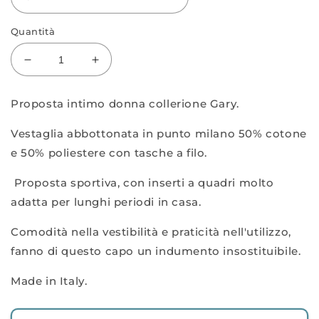
Quantità
Diminuisci
Aumenta
quantità
quantità
per
per
Proposta intimo donna collerione Gary.
Vestaglia
Vestaglia
abbottonata
abbottonata
Vestaglia abbottonata in punto milano 50% cotone
in
in
e 50% poliestere con tasche a filo.
punto
punto
milano
milano
Proposta sportiva, con inserti a quadri molto
adatta per lunghi periodi in casa.
Comodità nella vestibilità e praticità nell'utilizzo,
fanno di questo capo un indumento insostituibile.
Made in Italy.