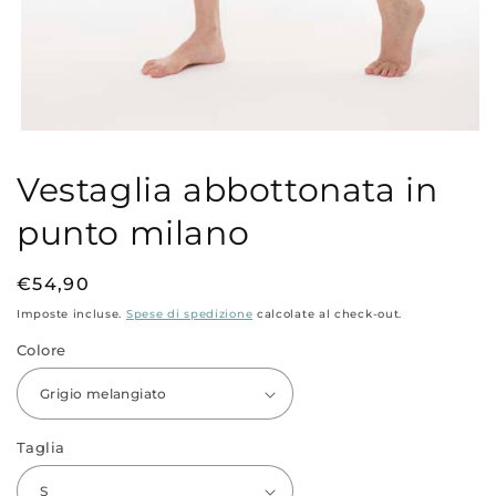
Apri
contenuti
multimediali
Vestaglia abbottonata in
1
in
punto milano
finestra
modale
Prezzo
€54,90
di
Imposte incluse.
Spese di spedizione
calcolate al check-out.
listino
Colore
Taglia