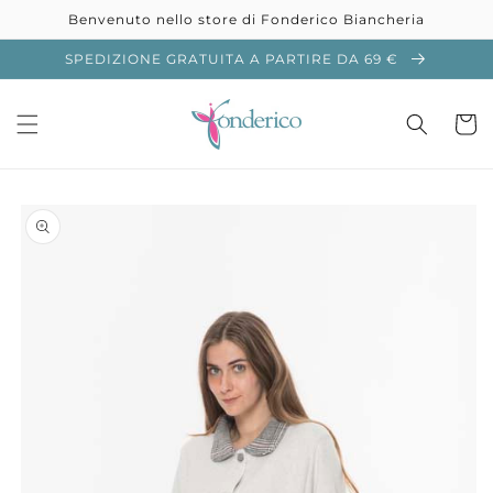
Vai
Benvenuto nello store di Fonderico Biancheria
direttamente
ai contenuti
SPEDIZIONE GRATUITA A PARTIRE DA 69 €
Carrell
Passa alle
informazioni
sul prodotto