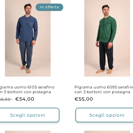
In offerta
giama uomo 6105 serafino
Pigiama uomo 6095 serafin
n 3 bottoni con pistagna
con 3 bottoni con pistagna
rezzo
Prezzo
€54,00
Prezzo
€55,00
65,00
i
scontato
di
stino
listino
Scegli opzioni
Scegli opzioni