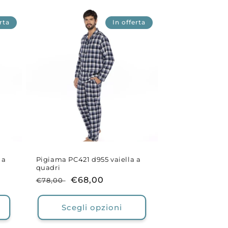
rta
In offerta
 a
Pigiama PC421 d955 vaiella a
quadri
Prezzo
Prezzo
€68,00
€78,00
di
scontato
listino
Scegli opzioni