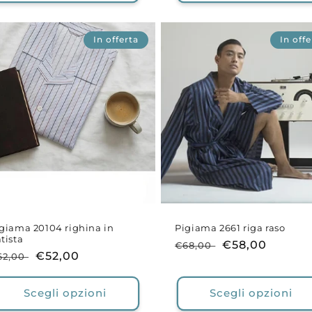
In offerta
In offe
giama 20104 righina in
Pigiama 2661 riga raso
tista
Prezzo
Prezzo
€58,00
€68,00
rezzo
Prezzo
€52,00
62,00
di
scontato
i
scontato
listino
stino
Scegli opzioni
Scegli opzioni