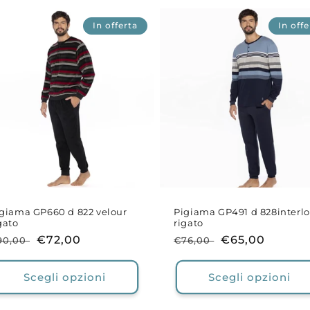
In offerta
In offe
giama GP660 d 822 velour
Pigiama GP491 d 828interl
gato
rigato
rezzo
Prezzo
€72,00
Prezzo
Prezzo
€65,00
90,00
€76,00
i
scontato
di
scontato
stino
listino
Scegli opzioni
Scegli opzioni