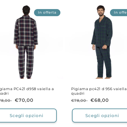
In offerta
In offe
giama PC421 d958 vaiella a
Pigiama pc421 d 956 vaiella
adri
quadri
rezzo
Prezzo
€70,00
Prezzo
Prezzo
€68,00
78,00
€78,00
i
scontato
di
scontato
stino
listino
Scegli opzioni
Scegli opzioni