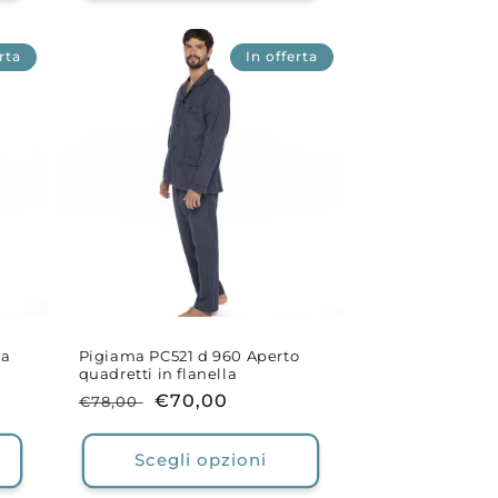
rta
In offerta
 a
Pigiama PC521 d 960 Aperto
quadretti in flanella
Prezzo
Prezzo
€70,00
€78,00
di
scontato
listino
Scegli opzioni