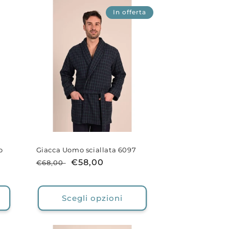
In offerta
o
Giacca Uomo sciallata 6097
Prezzo
Prezzo
€58,00
€68,00
di
scontato
listino
Scegli opzioni