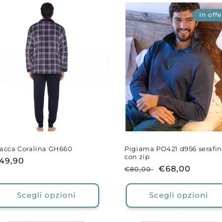
In offe
acca Coralina GH660
Pigiama PO421 d956 serafi
con zip
rezzo
49,90
Prezzo
Prezzo
€68,00
€80,00
i
di
scontato
stino
listino
Scegli opzioni
Scegli opzioni