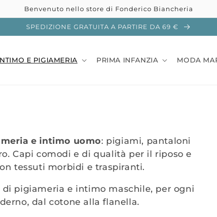
Benvenuto nello store di Fonderico Biancheria
SPEDIZIONE GRATUITA A PARTIRE DA 69 €
INTIMO E PIGIAMERIA
PRIMA INFANZIA
MODA MA
ameria e intimo uomo
: pigiami, pantaloni
ro. Capi comodi e di qualità per il riposo e
con tessuti morbidi e traspiranti.
d di pigiameria e intimo maschile, per ogni
derno, dal cotone alla flanella.