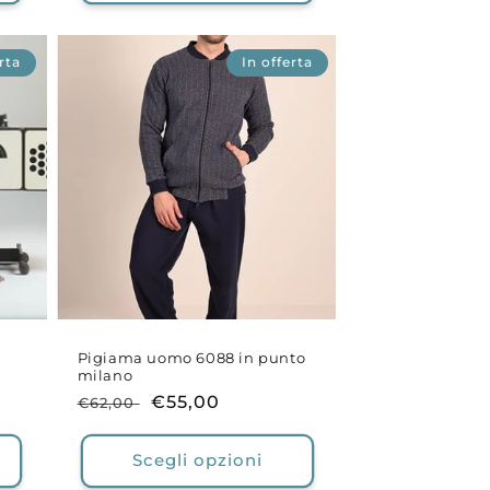
rta
In offerta
Pigiama uomo 6088 in punto
milano
Prezzo
Prezzo
€55,00
€62,00
di
scontato
listino
Scegli opzioni