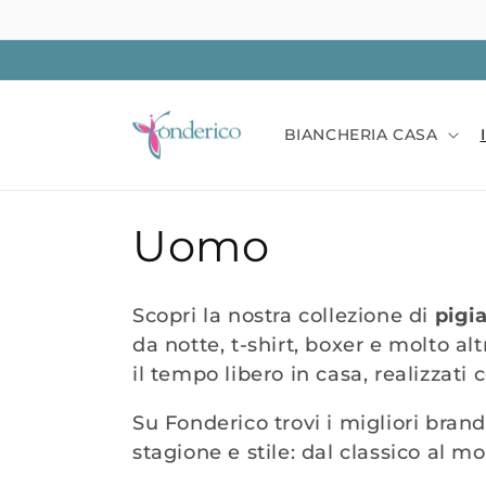
Vai
direttamente
ai contenuti
BIANCHERIA CASA
C
Uomo
o
Scopri la nostra collezione di
pigi
l
da notte, t-shirt, boxer e molto alt
il tempo libero in casa, realizzati 
l
Su Fonderico trovi i migliori bran
stagione e stile: dal classico al mo
e