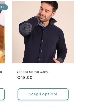
rta
no
Giacca uomo 6089
Prezzo
€48,00
di
listino
Scegli opzioni