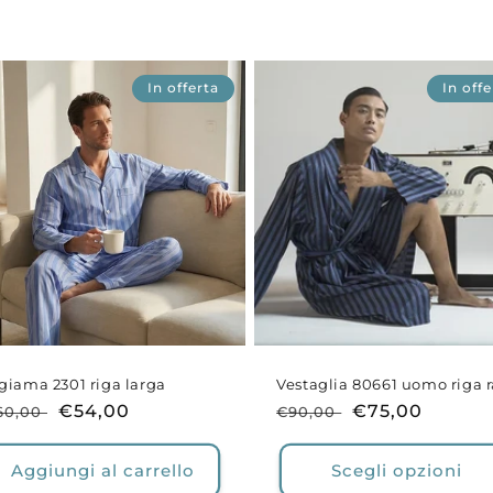
In offerta
In offe
giama 2301 riga larga
Vestaglia 80661 uomo riga 
rezzo
Prezzo
€54,00
Prezzo
Prezzo
€75,00
60,00
€90,00
i
scontato
di
scontato
stino
listino
Aggiungi al carrello
Scegli opzioni