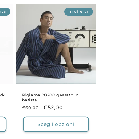
rta
In offerta
ock
Pigiama 20200 gessato in
batista
Prezzo
Prezzo
€52,00
€60,00
di
scontato
listino
Scegli opzioni