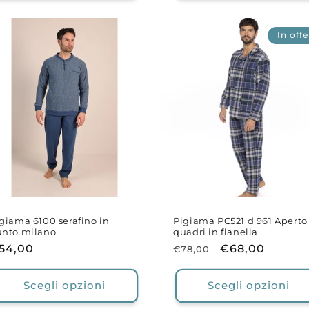
In offe
giama 6100 serafino in
Pigiama PC521 d 961 Aperto
unto milano
quadri in flanella
rezzo
54,00
Prezzo
Prezzo
€68,00
€78,00
i
di
scontato
stino
listino
Scegli opzioni
Scegli opzioni