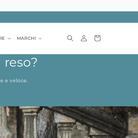
Accedi
Carrello
RE
MARCHI
n reso?
e e veloce.