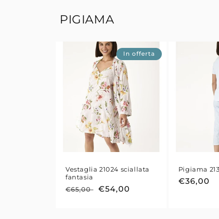
PIGIAMA
In offerta
Vestaglia 21024 sciallata
Pigiama 21
fantasia
Prezzo
€36,00
Prezzo
Prezzo
€54,00
€65,00
di
di
scontato
listino
listino