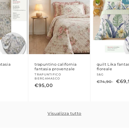
I
ntasia
trapuntino california
quilt Lika fanta
fantasia provenzale
floreale
Fornitore:
TRAPUNTIFICO
Fornitore:
S&G
BERGAMASCO
Prezzo
Prez
€69,
€74,90
Prezzo
€95,00
di
scon
di
listino
listino
Visualizza tutto