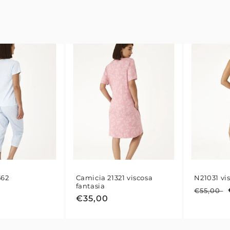
362
Camicia 21321 viscosa
N21031 vi
fantasia
Prezzo
€55,00
Prezzo
€35,00
di
di
listino
listino