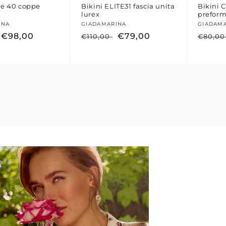
ite 40 coppe
Bikini ELITE31 fascia unita
Bikini 
lurex
preform
e:
INA
Fornitore:
GIADAMARINA
Fornit
GIADAM
Prezzo
€98,00
Prezzo
Prezzo
€79,00
Prezz
€110,00
€80,0
scontato
di
scontato
di
listino
listino