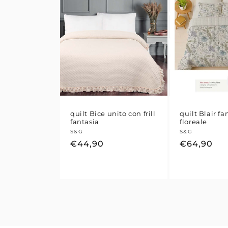
quilt Bice unito con frill
quilt Blair fa
fantasia
floreale
Fornitore:
S&G
Fornitore:
S&G
Prezzo
€44,90
Prezzo
€64,90
di
di
listino
listino