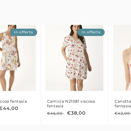
In offerta
In offerta
scosa fantasia
Camicia N21081 viscosa
Canotta
fantasia
fantasi
Prezzo
€44,00
Prezzo
Prezzo
€38,00
Prezz
€45,00
€42,0
scontato
di
scontato
di
listino
listino