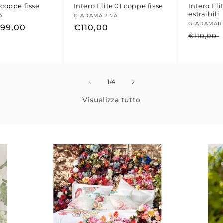
 coppe fisse
Intero Elite 01 coppe fisse
Intero El
estraibili
:
A
Fornitore:
GIADAMARINA
Fornitor
GIADAMAR
rezzo
99,00
Prezzo
€110,00
Prezzo
€110,00
contato
di
di
listino
listino
su
1
/
4
Visualizza tutto