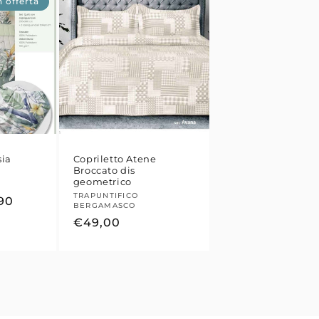
n offerta
sia
Copriletto Atene
Broccato dis
geometrico
Fornitore:
TRAPUNTIFICO
zo
90
BERGAMASCO
tato
Prezzo
€49,00
di
listino