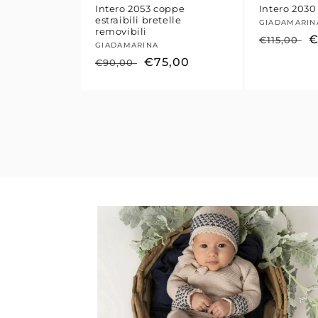
Intero 2053 coppe
Intero 2030
estraibili bretelle
Fornitore
GIADAMARIN
removibili
Prezzo
P
€
€115,00
Fornitore:
GIADAMARINA
di
s
Prezzo
Prezzo
€75,00
€90,00
listino
di
scontato
listino