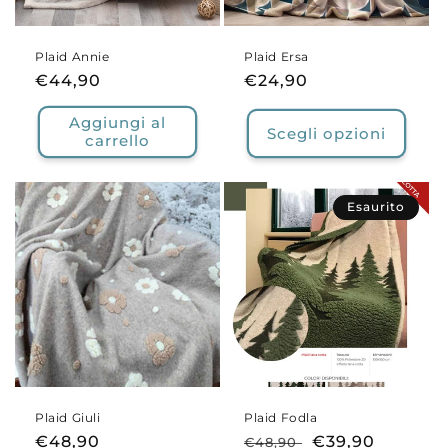
Plaid Annie
Plaid Ersa
Prezzo
€44,90
Prezzo
€24,90
di
di
Aggiungi al
listino
listino
Scegli opzioni
carrello
Esaurito
Plaid Giuli
Plaid Fodla
Prezzo
€48,90
Prezzo
Prezzo
€39,90
€48,90