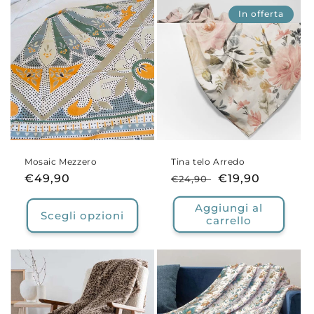
In offerta
Mosaic Mezzero
Tina telo Arredo
Prezzo
€49,90
Prezzo
Prezzo
€19,90
€24,90
di
di
scontato
Aggiungi al
listino
listino
Scegli opzioni
carrello