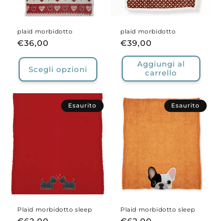
plaid morbidotto
plaid morbidotto
Prezzo
€36,00
Prezzo
€39,00
di
di
Aggiungi al
listino
listino
Scegli opzioni
carrello
Esaurito
Esaurito
Plaid morbidotto sleep
Plaid morbidotto sleep