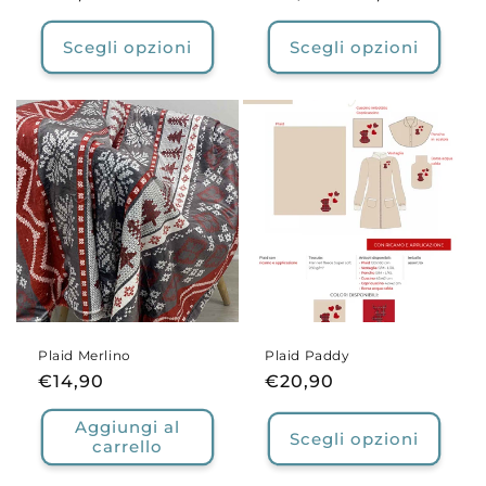
di
di
scontato
listino
listino
Scegli opzioni
Scegli opzioni
Plaid Merlino
Plaid Paddy
Prezzo
€14,90
Prezzo
€20,90
di
di
Aggiungi al
listino
listino
Scegli opzioni
carrello