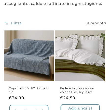
o
accogliente, caldo e raffinato in ogni stagione.
n
e
Filtra
31 prodotti
:
Copritutto MIRO' tinto in
Federe in cotone con
filo
volant Blousey Olive
Prezzo
€34,90
Prezzo
€24,50
di
di
Aggiungi al
listino
listino