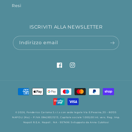
Resi
ISCRIVITI ALLA NEWSLETTER
Indirizzo email
Facebook
Instagram
Metodi
di
pagamento
© 2026,
Fonderico
Carisma S.r.l.s con sede legale Via E:Pessina,35 – 80135
NAPOLI (Na) – P.IVA 08428321213, Capitale sociale 1.000,00 int. vers. Reg. Imp.
Napoli R.E.A. Napoli . NA - 957496
Sviluppato da
Anna Cubitosi