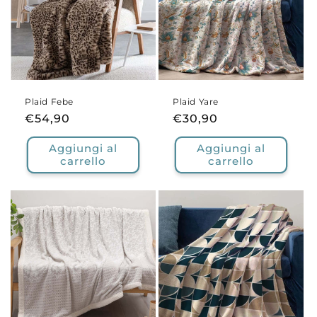
Plaid Febe
Plaid Yare
Prezzo
€54,90
Prezzo
€30,90
di
di
Aggiungi al
Aggiungi al
listino
listino
carrello
carrello