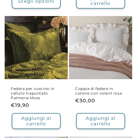
Scegli opzioni
carrello
Federa per cuscino in
Coppia di federe in
velluto trapuntato
cotone con volant rosa
Palmeria Moss
Prezzo
€30,00
Prezzo
€19,90
di
di
listino
Aggiungi al
Aggiungi al
listino
carrello
carrello