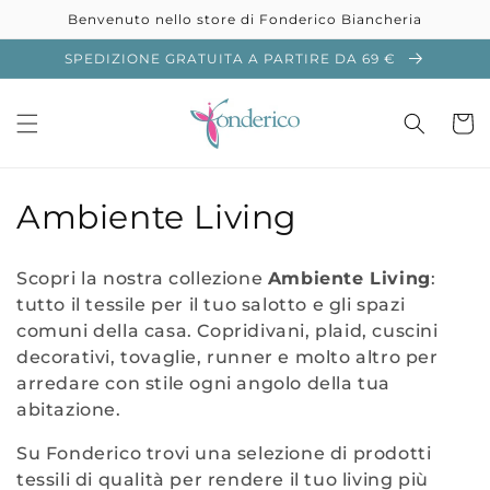
Vai
Benvenuto nello store di Fonderico Biancheria
direttamente
ai contenuti
SPEDIZIONE GRATUITA A PARTIRE DA 69 €
Carrell
C
Ambiente Living
o
Scopri la nostra collezione
Ambiente Living
:
l
tutto il tessile per il tuo salotto e gli spazi
comuni della casa. Copridivani, plaid, cuscini
l
decorativi, tovaglie, runner e molto altro per
e
arredare con stile ogni angolo della tua
abitazione.
z
Su Fonderico trovi una selezione di prodotti
i
tessili di qualità per rendere il tuo living più