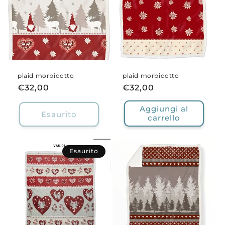
plaid morbidotto
plaid morbidotto
Prezzo
€32,00
Prezzo
€32,00
di
di
Aggiungi al
listino
listino
Esaurito
carrello
Esaurito