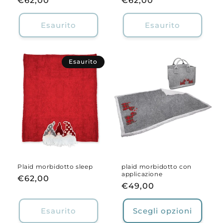
Prezzo
€62,00
Prezzo
€62,00
di
di
listino
listino
Esaurito
Esaurito
Esaurito
Plaid morbidotto sleep
plaid morbidotto con
applicazione
Prezzo
€62,00
Prezzo
€49,00
di
di
listino
listino
Esaurito
Scegli opzioni