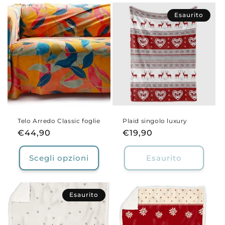
Esaurito
Telo Arredo Classic foglie
Plaid singolo luxury
Prezzo
€44,90
Prezzo
€19,90
di
di
listino
listino
Scegli opzioni
Esaurito
Esaurito