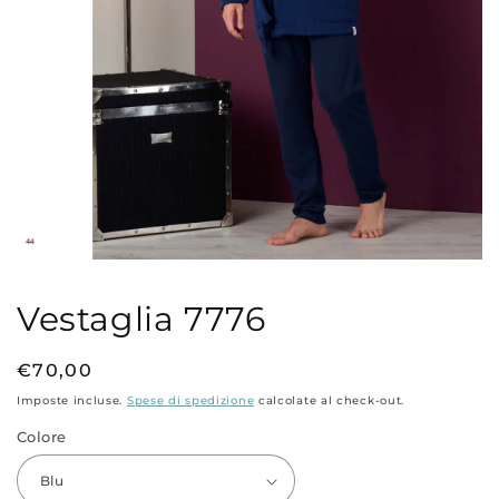
Apri
contenuti
multimediali
Vestaglia 7776
1
in
finestra
modale
Prezzo
€70,00
di
Imposte incluse.
Spese di spedizione
calcolate al check-out.
listino
Colore