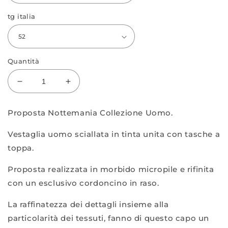
tg italia
Quantità
Diminuisci
Aumenta
quantità
quantità
per
per
Proposta Nottemania Collezione Uomo.
Vestaglia
Vestaglia
7776
7776
Vestaglia uomo sciallata in tinta unita con tasche a
toppa.
Proposta realizzata in morbido micropile e rifinita
con un esclusivo cordoncino in raso.
La raffinatezza dei dettagli insieme alla
particolarità dei tessuti, fanno di questo capo un