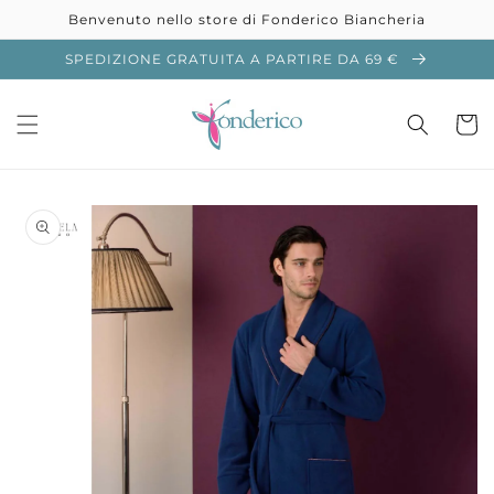
Vai
Benvenuto nello store di Fonderico Biancheria
direttamente
ai contenuti
SPEDIZIONE GRATUITA A PARTIRE DA 69 €
Carrell
Passa alle
informazioni
sul prodotto