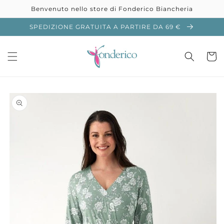
Vai
Benvenuto nello store di Fonderico Biancheria
direttamente
ai contenuti
SPEDIZIONE GRATUITA A PARTIRE DA 69 €
Carrell
Passa alle
informazioni
sul prodotto