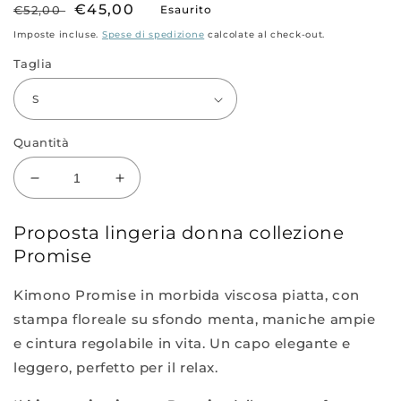
modale
Prezzo
Prezzo
€45,00
€52,00
Esaurito
di
scontato
Imposte incluse.
Spese di spedizione
calcolate al check-out.
listino
Taglia
Quantità
Diminuisci
Aumenta
quantità
quantità
per
per
Proposta lingeria donna collezione
Vestaglia
Vestaglia
Promise
19034
19034
Kimono Promise in morbida viscosa piatta, con
stampa floreale su sfondo menta, maniche ampie
e cintura regolabile in vita. Un capo elegante e
leggero, perfetto per il relax.