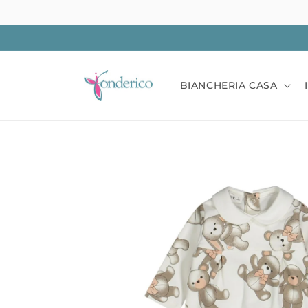
Vai
direttamente
ai contenuti
BIANCHERIA CASA
Passa alle
informazioni
sul prodotto