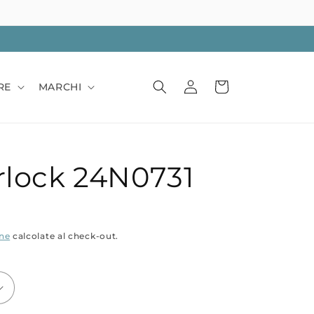
Accedi
Carrello
RE
MARCHI
erlock 24N0731
one
calcolate al check-out.