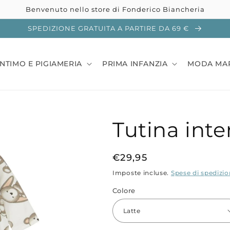
Benvenuto nello store di Fonderico Biancheria
SPEDIZIONE GRATUITA A PARTIRE DA 69 €
INTIMO E PIGIAMERIA
PRIMA INFANZIA
MODA MA
Tutina int
Prezzo
€29,95
di
Imposte incluse.
Spese di spedizi
listino
Colore