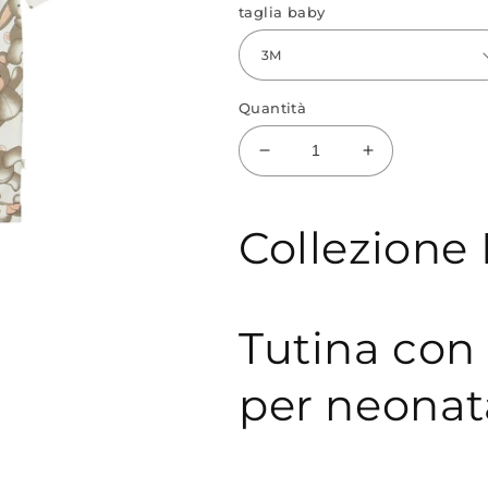
taglia baby
Quantità
Diminuisci
Aumenta
quantità
quantità
per
per
Tutina
Tutina
Collezione
interlock
interlock
24N0731
24N0731
Tutina con
per neonat