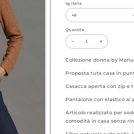
tg italia
Quantità
Diminuisci
Aumenta
quantità
quantità
per
per
Collezione donna by Manu
Tuta
Tuta
casa
casa
Proposta tuta casa in pun
con
con
zip
zip
Casacca aperta con zip e t
Pantalone con elastico ai p
Articolo realizzato per so
comodità in casa senza rin