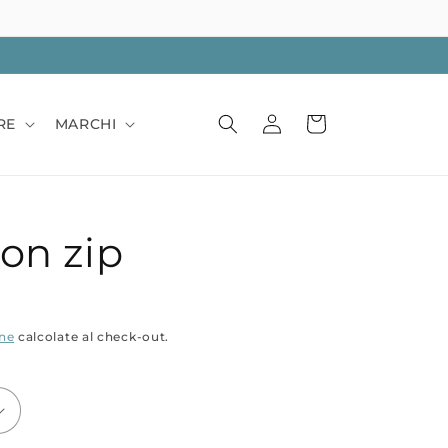
Accedi
Carrello
RE
MARCHI
on zip
one
calcolate al check-out.