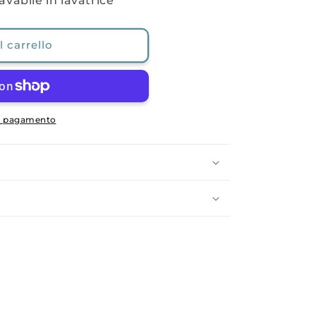
lavabile in lavatrice
 carrello
di pagamento