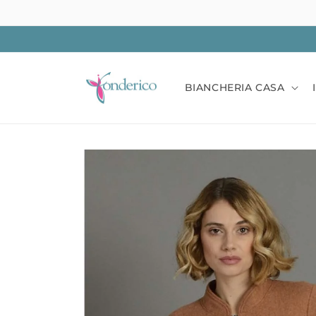
Vai
direttamente
ai contenuti
BIANCHERIA CASA
Passa alle
informazioni
sul prodotto