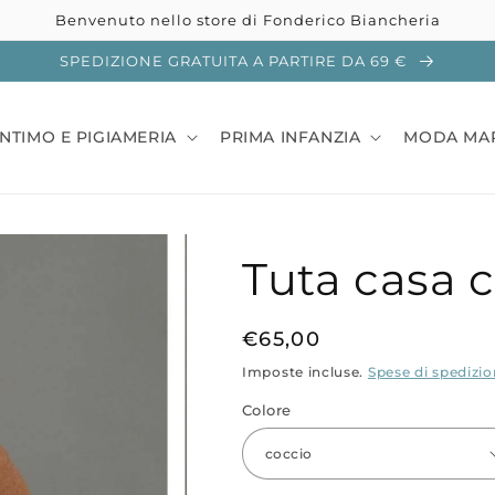
Benvenuto nello store di Fonderico Biancheria
SPEDIZIONE GRATUITA A PARTIRE DA 69 €
INTIMO E PIGIAMERIA
PRIMA INFANZIA
MODA MA
Tuta casa c
Prezzo
€65,00
di
Imposte incluse.
Spese di spedizi
listino
Colore