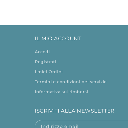
multimediali
1
in
finestra
modale
IL MIO ACCOUNT
Accedi
Registrati
I miei Ordini
Termini e condizioni del servizio
Informativa sui rimborsi
ISCRIVITI ALLA NEWSLETTER
Indirizzo email