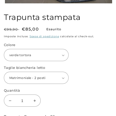
Apri
contenuti
multimediali
Trapunta stampata
1
in
finestra
modale
Prezzo
Prezzo
€85,00
€99,90
Esaurito
di
scontato
Imposte incluse.
Spese di spedizione
calcolate al check-out.
listino
Colore
Taglie biancheria letto
Quantità
Diminuisci
Aumenta
quantità
quantità
per
per