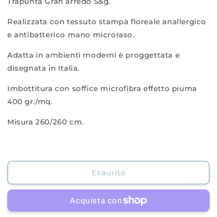
Trapunta Gran arredo S&g.
Trapunta
Trapunta
stampata
stampata
Realizzata con tessuto stampa floreale anallergico
e antibatterico mano microraso.
Adatta in ambienti moderni è proggettata e
disegnata in Italia.
Imbottitura con soffice microfibra effetto piuma
400 gr./mq.
Misura 260/260 cm.
Esaurito