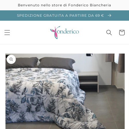
Vai
Benvenuto nello store di Fonderico Biancheria
direttamente
ai contenuti
SPEDIZIONE GRATUITA A PARTIRE DA 69 €
Carrell
Passa alle
informazioni
sul prodotto