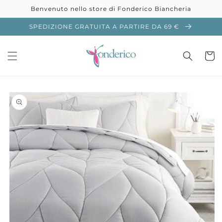
Vai
Benvenuto nello store di Fonderico Biancheria
direttamente
ai contenuti
SPEDIZIONE GRATUITA A PARTIRE DA 69 €
Carrell
Passa alle
informazioni
sul prodotto