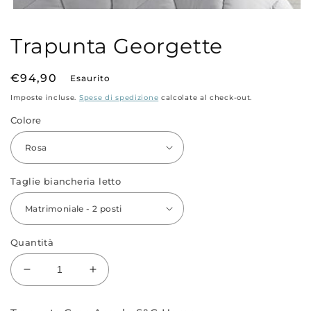
Apri
contenuti
multimediali
Trapunta Georgette
1
in
finestra
modale
Prezzo
€94,90
Esaurito
di
Imposte incluse.
Spese di spedizione
calcolate al check-out.
listino
Colore
Taglie biancheria letto
Quantità
Diminuisci
Aumenta
quantità
quantità
per
per