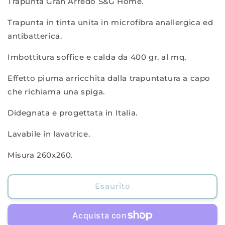
Trapunta Gran Arredo S&G Home.
Trapunta
Trapunta
Georgette
Georgette
Trapunta in tinta unita in microfibra anallergica ed
antibatterica.
Imbottitura soffice e calda da 400 gr. al mq.
Effetto piuma arricchita dalla trapuntatura a capo
che richiama una spiga.
Didegnata e progettata in Italia.
Lavabile in lavatrice.
Misura 260x260.
Esaurito