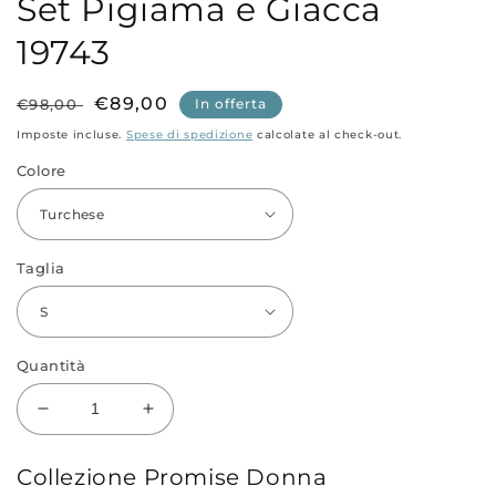
Set Pigiama e Giacca
modale
m
19743
Prezzo
Prezzo
€89,00
€98,00
In offerta
di
scontato
Imposte incluse.
Spese di spedizione
calcolate al check-out.
listino
Colore
Taglia
Quantità
Diminuisci
Aumenta
quantità
quantità
per
per
Collezione Promise Donna
Set
Set