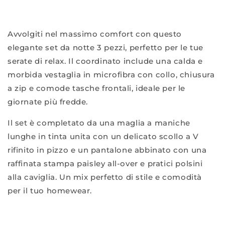
Pigiama
Pigiama
e
e
Giacca
Giacca
Avvolgiti nel massimo comfort con questo
19743
19743
elegante set da notte 3 pezzi, perfetto per le tue
serate di relax. Il coordinato include una calda e
morbida vestaglia in microfibra con collo, chiusura
a zip e comode tasche frontali, ideale per le
giornate più fredde.
Il set è completato da una maglia a maniche
lunghe in tinta unita con un delicato scollo a V
rifinito in pizzo e un pantalone abbinato con una
raffinata stampa paisley all-over e pratici polsini
alla caviglia. Un mix perfetto di stile e comodità
per il tuo homewear.