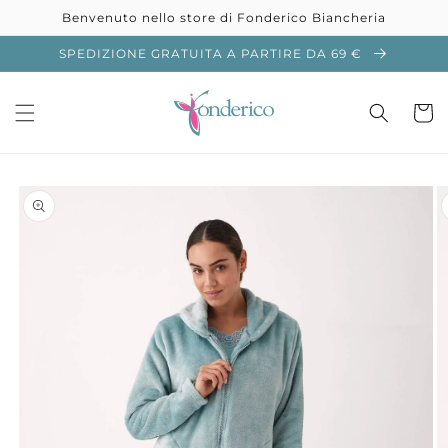
Vai
Benvenuto nello store di Fonderico Biancheria
direttamente
ai contenuti
SPEDIZIONE GRATUITA A PARTIRE DA 69 €
Carrell
Passa alle
informazioni
sul prodotto