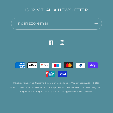
ISCRIVITI ALLA NEWSLETTER
Indirizzo email
Facebook
Instagram
Metodi
di
pagamento
© 2026,
Fonderico
Carisma S.r.l.s con sede legale Via E:Pessina,35 – 80135
NAPOLI (Na) – P.IVA 08428321213, Capitale sociale 1.000,00 int. vers. Reg. Imp.
Napoli R.E.A. Napoli . NA - 957496
Sviluppato da
Anna Cubitosi