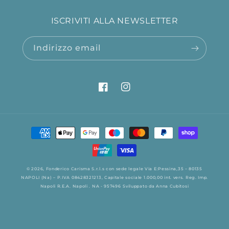
ISCRIVITI ALLA NEWSLETTER
Indirizzo email
Facebook
Instagram
Metodi
di
pagamento
© 2026,
Fonderico
Carisma S.r.l.s con sede legale Via E:Pessina,35 – 80135
NAPOLI (Na) – P.IVA 08428321213, Capitale sociale 1.000,00 int. vers. Reg. Imp.
Napoli R.E.A. Napoli . NA - 957496
Sviluppato da
Anna Cubitosi