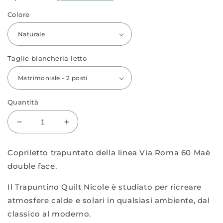
listino
Colore
Taglie biancheria letto
Quantità
Diminuisci
Aumenta
quantità
quantità
per
per
Copriletto trapuntato della linea Via Roma 60 Maè
Quilt
Quilt
double face.
Nicole
Nicole
Il Trapuntino Quilt Nicole è studiato per ricreare
atmosfere calde e solari in qualsiasi ambiente, dal
classico al moderno.