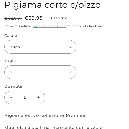
fi
Pigiama corto c/pizzo
m
Prezzo
Prezzo
€39,95
€42,00
Esaurito
di
scontato
Imposte incluse.
Spese di spedizione
calcolate al check-out.
listino
Colore
Taglia
Quantità
Diminuisci
Aumenta
quantità
quantità
per
per
Pigiama estivo collezione Promise.
Pigiama
Pigiama
corto
corto
Maglietta a spallina incrociata con pizzo e