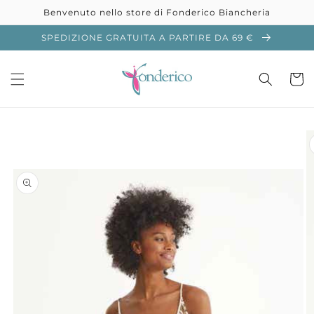
Vai
Benvenuto nello store di Fonderico Biancheria
direttamente
ai contenuti
SPEDIZIONE GRATUITA A PARTIRE DA 69 €
Carrell
Passa alle
informazioni
sul prodotto