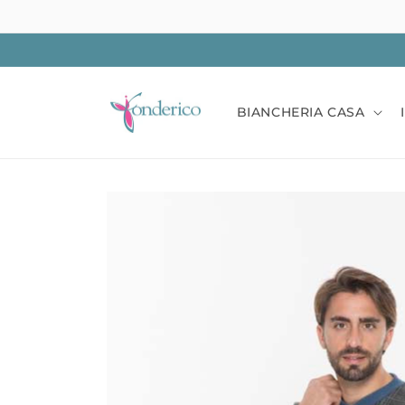
Vai
direttamente
ai contenuti
BIANCHERIA CASA
Passa alle
informazioni
sul prodotto