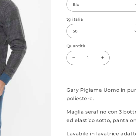
tg italia
Quantità
Diminuisci
Aumenta
quantità
quantità
per
per
Pigiama
Pigiama
serafino
serafino
Gary Pigiama Uomo in pun
in
in
poliestere.
punto
punto
milano
milano
Maglia serafino con 3 bott
ed elastico sotto, pantalon
Lavabile in lavatrice adatto