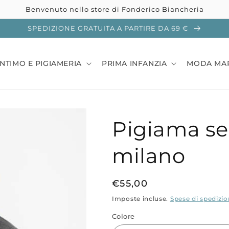
Benvenuto nello store di Fonderico Biancheria
SPEDIZIONE GRATUITA A PARTIRE DA 69 €
INTIMO E PIGIAMERIA
PRIMA INFANZIA
MODA MA
Pigiama se
milano
Prezzo
€55,00
di
Imposte incluse.
Spese di spedizi
listino
Colore