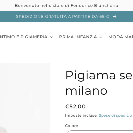
Benvenuto nello store di Fonderico Biancheria
SPEDIZIONE GRATUITA A PARTIRE DA 69 €
INTIMO E PIGIAMERIA
PRIMA INFANZIA
MODA MA
Pigiama se
milano
Prezzo
€52,00
di
Imposte incluse.
Spese di spedizi
listino
Colore