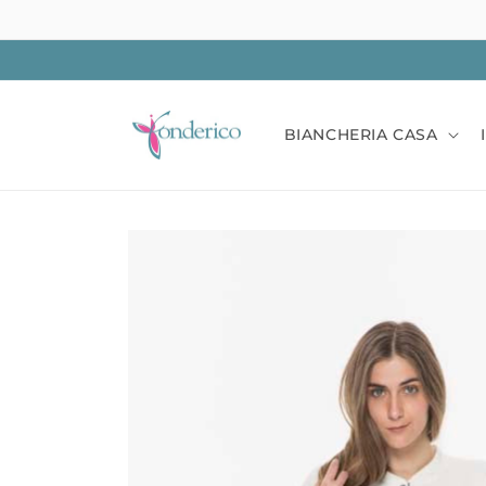
Vai
direttamente
ai contenuti
BIANCHERIA CASA
Passa alle
informazioni
sul prodotto