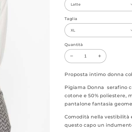
Taglia
Quantità
Diminuisci
Aumenta
quantità
quantità
per
per
Proposta intimo donna col
Pigiama
Pigiama
serafino
serafino
Pigiama Donna serafino c
in
in
cotone e 50% poliestere, ma
punto
punto
milano
milano
pantalone fantasia geome
Comodità nella vestibilità e
questo capo un indumento 