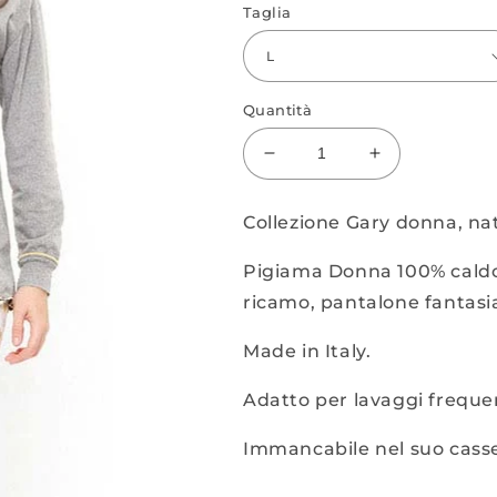
Taglia
Quantità
Diminuisci
Aumenta
quantità
quantità
per
per
Collezione Gary donna, n
Pigiama
Pigiama
S50041
S50041
Pigiama Donna 100% caldo 
ricamo, pantalone fantasia
Made in Italy.
Adatto per lavaggi frequen
Immancabile nel suo casse