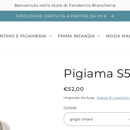
Benvenuto nello store di Fonderico Biancheria
SPEDIZIONE GRATUITA A PARTIRE DA 69 €
INTIMO E PIGIAMERIA
PRIMA INFANZIA
MODA MA
Pigiama S
Prezzo
€52,00
di
Imposte incluse.
Spese di spedizi
listino
Colore