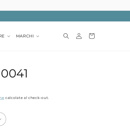
Accedi
Carrello
RE
MARCHI
50041
one
calcolate al check-out.