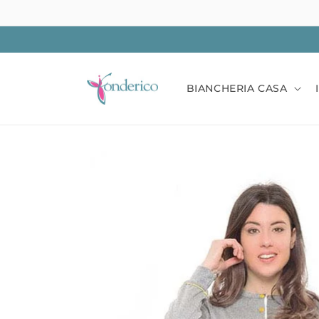
Vai
direttamente
ai contenuti
BIANCHERIA CASA
Passa alle
informazioni
sul prodotto