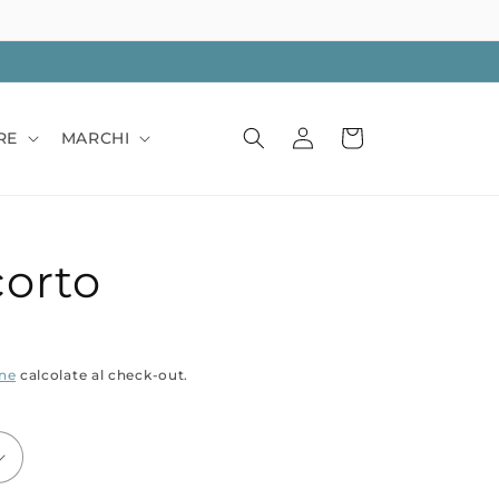
Accedi
Carrello
RE
MARCHI
orto
one
calcolate al check-out.