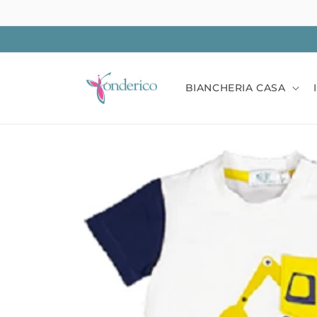
Vai
direttamente
ai contenuti
BIANCHERIA CASA
Passa alle
informazioni
sul prodotto