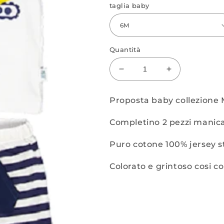
taglia baby
Quantità
Diminuisci
Aumenta
quantità
quantità
per
per
Proposta baby collezione 
Completo
Completo
corto
corto
Completino 2 pezzi manica
Puro cotone 100% jersey s
Colorato e grintoso cosi c