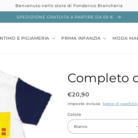
Benvenuto nello store di Fonderico Biancheria
SPEDIZIONE GRATUITA A PARTIRE DA 69 €
INTIMO E PIGIAMERIA
PRIMA INFANZIA
MODA MA
Completo c
Prezzo
€20,90
di
Imposte incluse.
Spese di spedizi
listino
Colore