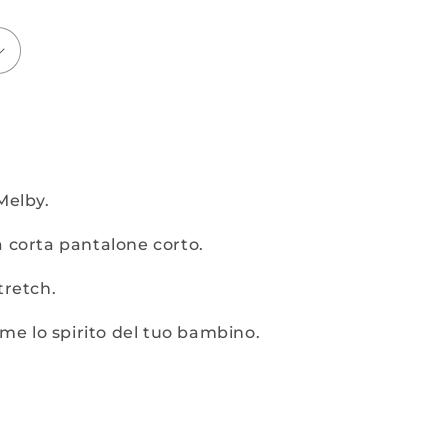
Melby.
 corta pantalone corto.
tretch.
ome lo spirito del tuo bambino.