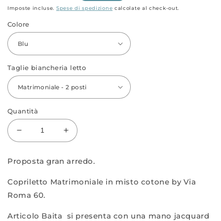
di
scontato
Imposte incluse.
Spese di spedizione
calcolate al check-out.
listino
Colore
Taglie biancheria letto
Quantità
Diminuisci
Aumenta
quantità
quantità
per
per
Proposta gran arredo.
Copriletto
Copriletto
Jacquard
Jacquard
Copriletto Matrimoniale in misto cotone by Via
Baita
Baita
Roma 60.
Articolo Baita si presenta con una mano jacquard