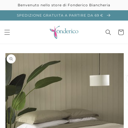
Vai
Benvenuto nello store di Fonderico Biancheria
direttamente
ai contenuti
SPEDIZIONE GRATUITA A PARTIRE DA 69 €
Carrell
Passa alle
informazioni
sul prodotto