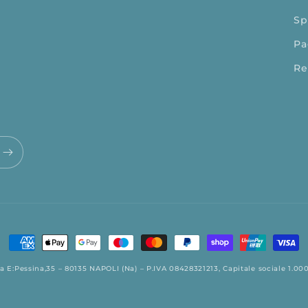
Sp
Pa
Re
Metodi
di
a E:Pessina,35 – 80135 NAPOLI (Na) – P.IVA 08428321213, Capitale sociale 1.000,
pagamento