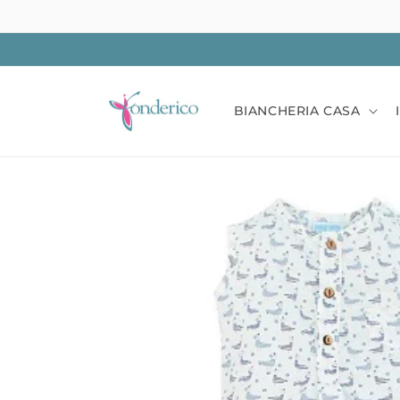
Vai
direttamente
ai contenuti
BIANCHERIA CASA
Passa alle
informazioni
sul prodotto