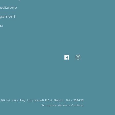
edizione
gamenti
si
Facebook
Instagram
00 int. vers. Reg. Imp. Napoli R.E.A. Napoli . NA - 957496
Sviluppato da
Anna Cubitosi