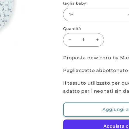
taglia baby
Quantità
Diminuisci
Aumenta
quantità
quantità
per
per
Proposta new born by Mac 
Pagliaccetto
Pagliaccetto
in
in
Pagliaccetto abbottonato 
tessuto
tessuto
Il tessuto utilizzato per 
adatto per i neonati sin da
Aggiungi al