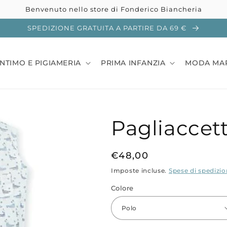
Benvenuto nello store di Fonderico Biancheria
SPEDIZIONE GRATUITA A PARTIRE DA 69 €
INTIMO E PIGIAMERIA
PRIMA INFANZIA
MODA MA
Pagliaccett
Prezzo
€48,00
di
Imposte incluse.
Spese di spedizi
listino
Colore