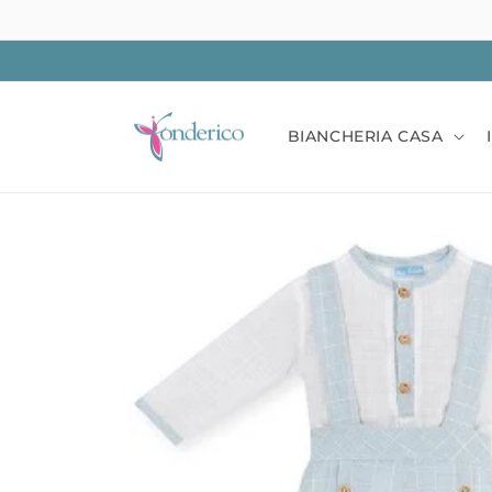
Vai
direttamente
ai contenuti
BIANCHERIA CASA
Passa alle
informazioni
sul prodotto