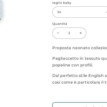
taglia baby
Quantità
Diminuisci
Aumenta
quantità
quantità
per
per
Proposta neonato collezion
pagliaccetto
pagliaccetto
+
+
Pagliaccetto in tessuto q
blusa
blusa
popeline con profili.
Dal perfetto stile English 
cosi come è particolara il 