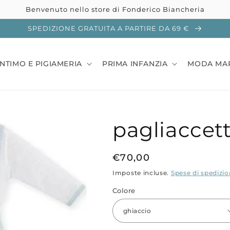
Benvenuto nello store di Fonderico Biancheria
SPEDIZIONE GRATUITA A PARTIRE DA 69 €
INTIMO E PIGIAMERIA
PRIMA INFANZIA
MODA MA
pagliaccett
Prezzo
€70,00
di
Imposte incluse.
Spese di spedizi
listino
Colore