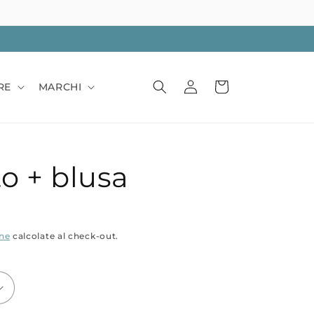
Accedi
Carrello
RE
MARCHI
o + blusa
one
calcolate al check-out.