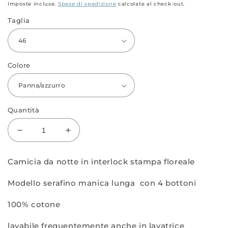
di
Imposte incluse.
Spese di spedizione
calcolate al check-out.
listino
Taglia
Colore
Quantità
Diminuisci
Aumenta
quantità
quantità
per
per
Camicia da notte in interlock stampa floreale
Camicia
Camicia
serafino
serafino
Modello serafino manica lunga con 4 bottoni
ml
ml
interlock
interlock
100% cotone
stampa
stampa
floreale
floreale
lavabile frequentemente anche in lavatrice