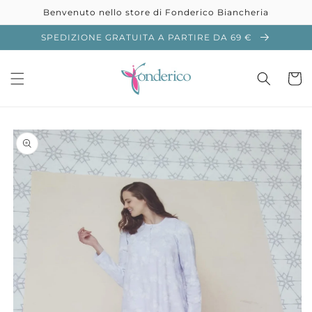
Vai
Benvenuto nello store di Fonderico Biancheria
direttamente
ai contenuti
SPEDIZIONE GRATUITA A PARTIRE DA 69 €
Carrell
Passa alle
informazioni
sul prodotto