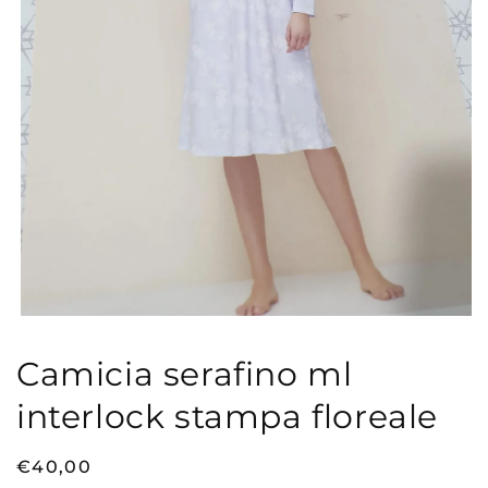
Apri
contenuti
multimediali
Camicia serafino ml
1
in
interlock stampa floreale
finestra
modale
Prezzo
€40,00