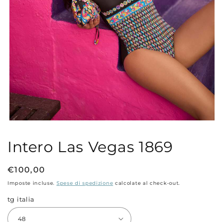
Apri
contenuti
multimediali
Intero Las Vegas 1869
1
in
finestra
modale
Prezzo
€100,00
di
Imposte incluse.
Spese di spedizione
calcolate al check-out.
listino
tg italia