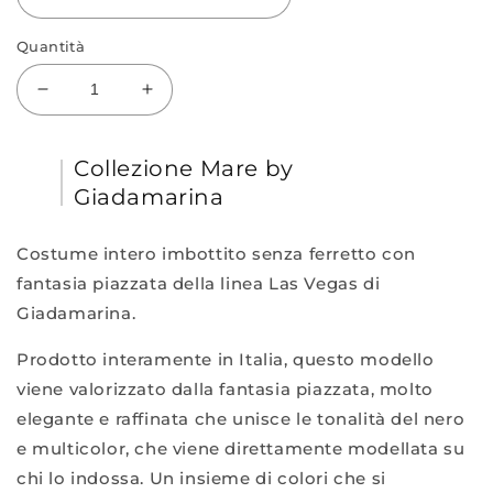
Quantità
Diminuisci
Aumenta
quantità
quantità
per
per
Collezione Mare by
Intero
Intero
Las
Las
Giadamarina
Vegas
Vegas
1869
1869
Costume intero imbottito senza ferretto con
fantasia piazzata della linea Las Vegas di
Giadamarina.
Prodotto interamente in Italia, questo modello
viene valorizzato dalla fantasia piazzata, molto
elegante e raffinata che unisce le tonalità del nero
e multicolor, che viene direttamente modellata su
chi lo indossa. Un insieme di colori che si