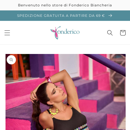
Vai
Benvenuto nello store di Fonderico Biancheria
direttamente
ai contenuti
SPEDIZIONE GRATUITA A PARTIRE DA 69 €
Carrell
Passa alle
informazioni
sul prodotto