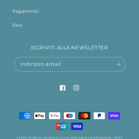
Pagamenti
Resi
ISCRIVITI ALLA NEWSLETTER
Indirizzo email
Facebook
Instagram
Metodi
di
pagamento
© 2026,
Fonderico
Carisma S.r.l.s con sede legale Via E:Pessina,35 – 80135