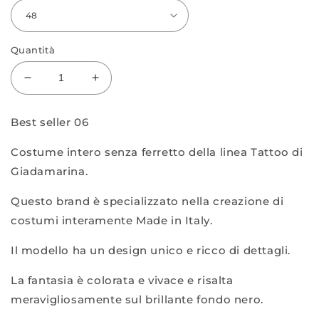
Quantità
Diminuisci
Aumenta
quantità
quantità
per
per
Best seller 06
Intero
Intero
Best
Best
Costume intero senza ferretto della linea Tattoo di
seller
seller
Giadamarina.
Tatoo
Tatoo
Questo brand è specializzato nella creazione di
costumi interamente Made in Italy.
Il modello ha un design unico e ricco di dettagli.
La fantasia è colorata e vivace e risalta
meravigliosamente sul brillante fondo nero.