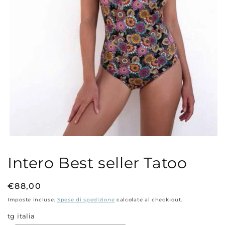
Apri
contenuti
multimediali
Intero Best seller Tatoo
1
in
finestra
modale
Prezzo
€88,00
di
Imposte incluse.
Spese di spedizione
calcolate al check-out.
listino
tg italia