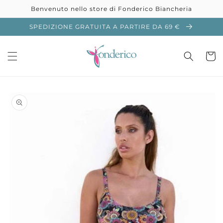
Vai
Benvenuto nello store di Fonderico Biancheria
direttamente
ai contenuti
SPEDIZIONE GRATUITA A PARTIRE DA 69 €
Carrell
Passa alle
informazioni
sul prodotto