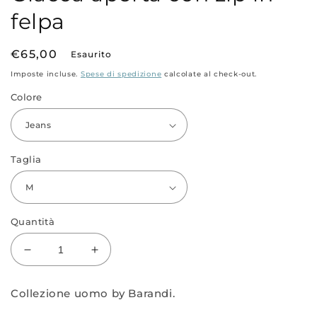
felpa
Prezzo
€65,00
Esaurito
di
Imposte incluse.
Spese di spedizione
calcolate al check-out.
listino
Colore
Taglia
Quantità
Diminuisci
Aumenta
quantità
quantità
per
per
Collezione uomo by Barandi.
Giacca
Giacca
aperta
aperta