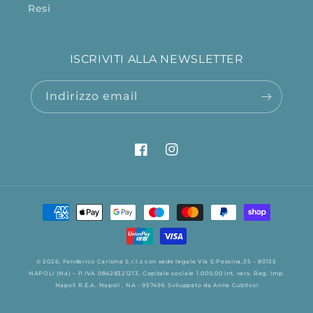
Resi
ISCRIVITI ALLA NEWSLETTER
Indirizzo email
Facebook
Instagram
Metodi
di
pagamento
© 2026,
Fonderico
Carisma S.r.l.s con sede legale Via E:Pessina,35 – 80135
NAPOLI (Na) – P.IVA 08428321213, Capitale sociale 1.000,00 int. vers. Reg. Imp.
Napoli R.E.A. Napoli . NA - 957496
Sviluppato da
Anna Cubitosi