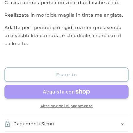
Giacca uomo aperta con zip e due tasche a filo.
con
con
zip
zip
Realizzata in morbida maglia in tinta melangiata.
in
in
felpa
felpa
Adatta per i periodi più rigidi ma sempre avendo
una vestibilità comoda, è chiudibile anche con il
collo alto.
Esaurito
Altre opzioni di pagamento
Pagamenti Sicuri