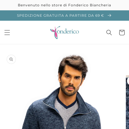
Vai
Benvenuto nello store di Fonderico Biancheria
direttamente
ai contenuti
SPEDIZIONE GRATUITA A PARTIRE DA 69 €
Carrell
Passa alle
informazioni
sul prodotto