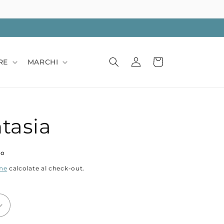
Accedi
Carrello
RE
MARCHI
tasia
to
one
calcolate al check-out.