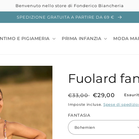
Benvenuto nello store di Fonderico Biancheria
SPEDIZIONE GRATUITA A PARTIRE DA 69 €
INTIMO E PIGIAMERIA
PRIMA INFANZIA
MODA MA
Fuolard fan
Prezzo
Prezzo
€29,00
€33,00
Esauri
di
scontato
Imposte incluse.
Spese di spedizi
listino
FANTASIA