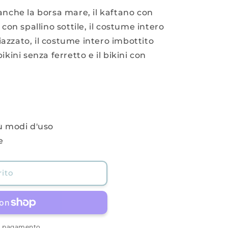
 anche la borsa mare, il kaftano con
o con spallino sottile, il costume intero
iazzato, il costume intero imbottito
bikini senza ferretto e il bikini con
iù modi d'uso
e
ito
di pagamento