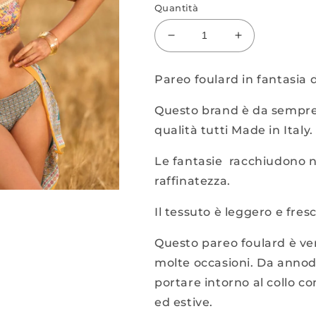
Quantità
Diminuisci
Aumenta
quantità
quantità
per
per
Pareo foulard in fantasia 
Fuolard
Fuolard
fantasia
fantasia
Questo brand è da sempre 
qualità tutti Made in Italy.
Le fantasie racchiudono ne
raffinatezza.
Il tessuto è leggero e fres
Questo pareo foulard è ve
molte occasioni. Da annod
portare intorno al collo c
ed estive.