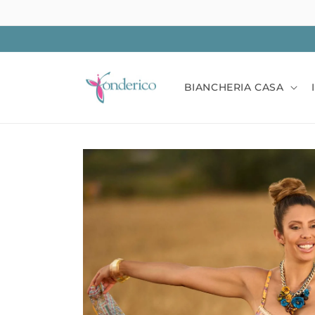
Vai
direttamente
ai contenuti
BIANCHERIA CASA
Passa alle
informazioni
sul prodotto