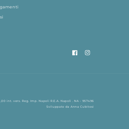
gamenti
si
Facebook
Instagram
00 int. vers. Reg. Imp. Napoli R.E.A. Napoli . NA - 957496
Sviluppato da
Anna Cubitosi