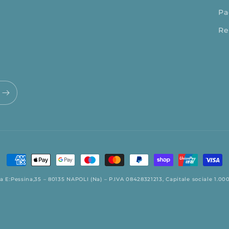
Pa
Re
Metodi
di
a E:Pessina,35 – 80135 NAPOLI (Na) – P.IVA 08428321213, Capitale sociale 1.000,
pagamento