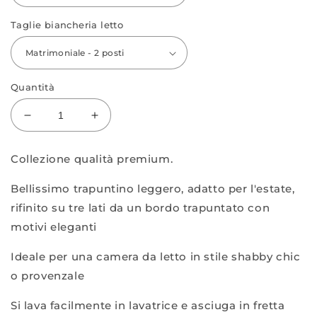
Taglie biancheria letto
Quantità
Diminuisci
Aumenta
quantità
quantità
per
per
Collezione qualità premium.
Emma
Emma
Boutis
Boutis
Bellissimo trapuntino leggero, adatto per l'estate,
+
+
rifinito su tre lati da un bordo trapuntato con
copriguanciali
copriguanciali
motivi eleganti
Ideale per una camera da letto in stile shabby chic
o provenzale
Si lava facilmente in lavatrice e asciuga in fretta