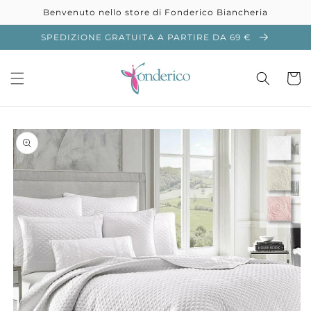
Vai
Benvenuto nello store di Fonderico Biancheria
direttamente
ai contenuti
SPEDIZIONE GRATUITA A PARTIRE DA 69 €
Carrell
Passa alle
informazioni
sul prodotto