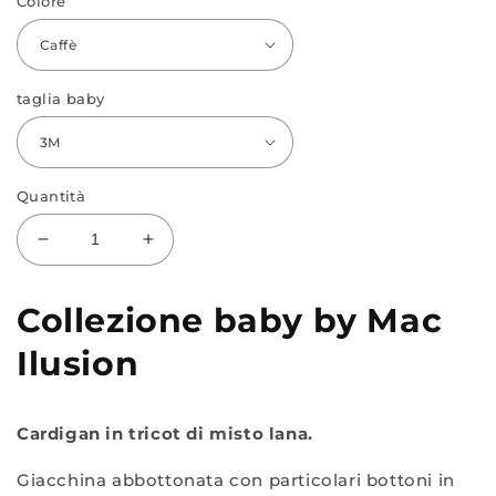
Colore
taglia baby
Quantità
Diminuisci
Aumenta
quantità
quantità
per
per
Collezione baby by Mac
Coprispalle
Coprispalle
9085
9085
Ilusion
Cardigan in tricot di misto lana.
Giacchina abbottonata con particolari bottoni in