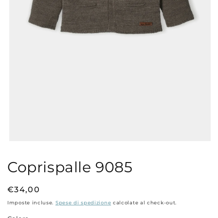
Apri
contenuti
multimediali
Coprispalle 9085
1
in
finestra
modale
Prezzo
€34,00
di
Imposte incluse.
Spese di spedizione
calcolate al check-out.
listino