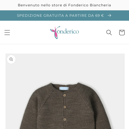
Vai
Benvenuto nello store di Fonderico Biancheria
direttamente
ai contenuti
SPEDIZIONE GRATUITA A PARTIRE DA 69 €
Carrell
Passa alle
informazioni
sul prodotto