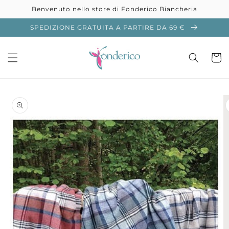
Vai
Benvenuto nello store di Fonderico Biancheria
direttamente
ai contenuti
SPEDIZIONE GRATUITA A PARTIRE DA 69 €
Carrell
Passa alle
informazioni
sul prodotto