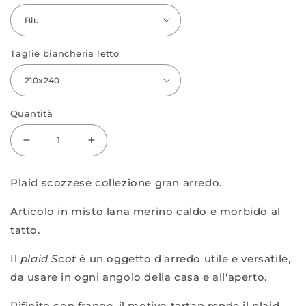
Taglie biancheria letto
Quantità
Diminuisci
Aumenta
quantità
quantità
per
per
Plaid scozzese collezione gran arredo.
Coperta
Coperta
Plaid
Plaid
Articolo in misto lana merino caldo e morbido al
con
con
tatto.
frange
frange
Il
plaid Scot
è un oggetto d'arredo utile e versatile,
da usare in ogni angolo della casa e all'aperto.
Rifinito con frange, il motivo tartan rende il plaid