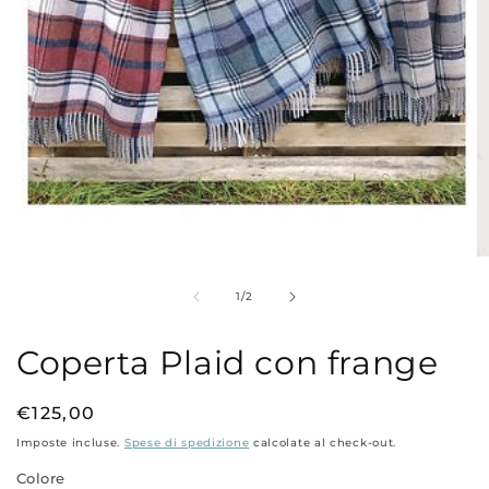
Apri
Ap
contenuti
co
multimediali
mu
su
1
/
2
1
2
in
in
finestra
fi
Coperta Plaid con frange
modale
m
Prezzo
€125,00
di
Imposte incluse.
Spese di spedizione
calcolate al check-out.
listino
Colore