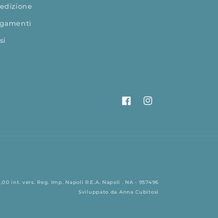
edizione
gamenti
si
Facebook
Instagram
00 int. vers. Reg. Imp. Napoli R.E.A. Napoli . NA - 957496
Sviluppato da
Anna Cubitosi