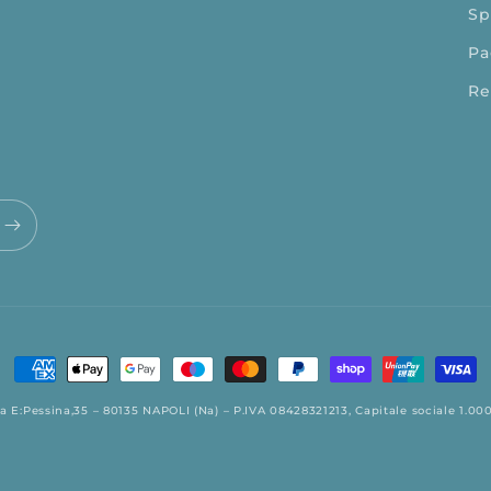
Sp
Pa
Re
Metodi
di
a E:Pessina,35 – 80135 NAPOLI (Na) – P.IVA 08428321213, Capitale sociale 1.000,
pagamento