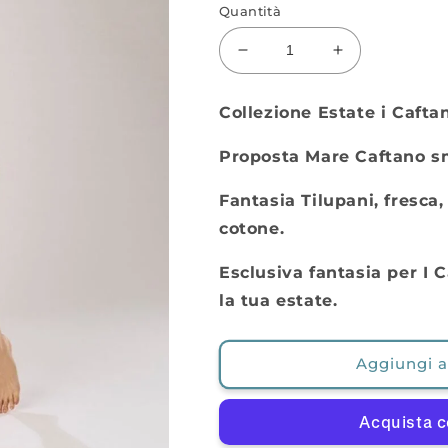
Quantità
Diminuisci
Aumenta
quantità
quantità
per
per
Collezione Estate i Caftan
Camicione
Camicione
Tulipani
Tulipani
Proposta Mare Caftano s
230151
230151
Fantasia Tilupani, fresca,
cotone.
Esclusiva fantasia per I 
la tua estate.
Aggiungi al