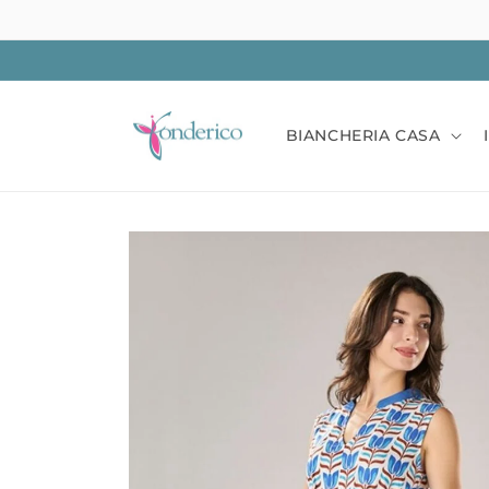
Vai
direttamente
ai contenuti
BIANCHERIA CASA
Passa alle
informazioni
sul prodotto