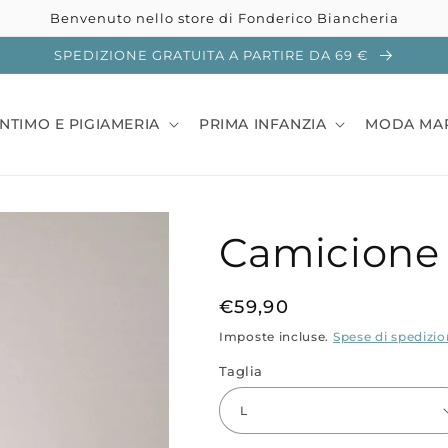
Benvenuto nello store di Fonderico Biancheria
SPEDIZIONE GRATUITA A PARTIRE DA 69 €
INTIMO E PIGIAMERIA
PRIMA INFANZIA
MODA MA
Camicione 
Prezzo
€59,90
di
Imposte incluse.
Spese di spedizi
listino
Taglia