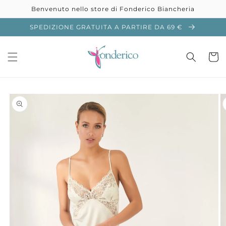
Vai
Benvenuto nello store di Fonderico Biancheria
direttamente
ai contenuti
SPEDIZIONE GRATUITA A PARTIRE DA 69 €
Carrell
Passa alle
informazioni
sul prodotto