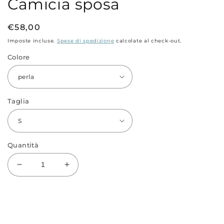
Camicia sposa
modale
m
Prezzo
€58,00
di
Imposte incluse.
Spese di spedizione
calcolate al check-out.
listino
Colore
Taglia
Quantità
Diminuisci
Aumenta
quantità
quantità
per
per
Camicia
Camicia
sposa
sposa