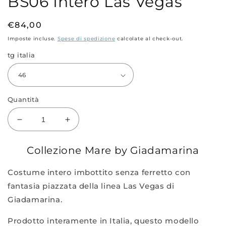
BS06 Intero Las Vegas
1
in
finestra
modale
Prezzo
€84,00
di
Imposte incluse.
Spese di spedizione
calcolate al check-out.
listino
tg italia
Quantità
Diminuisci
Aumenta
quantità
quantità
per
per
Collezione Mare by Giadamarina
BS06
BS06
Intero
Intero
Costume intero imbottito senza ferretto con
Las
Las
fantasia piazzata della linea Las Vegas di
Vegas
Vegas
Giadamarina.
Prodotto interamente in Italia, questo modello