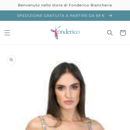
Vai
Benvenuto nello store di Fonderico Biancheria
direttamente
ai contenuti
SPEDIZIONE GRATUITA A PARTIRE DA 69 €
Carrell
Passa alle
informazioni
sul prodotto