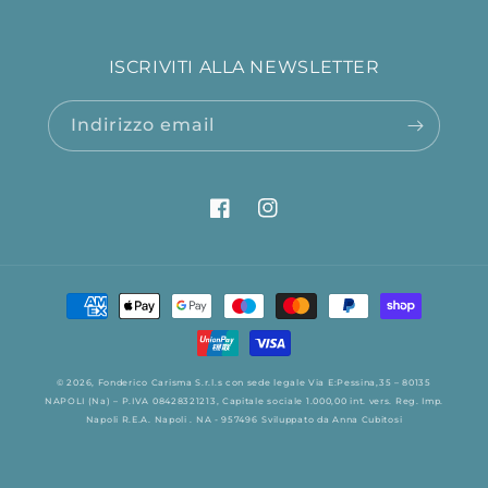
ISCRIVITI ALLA NEWSLETTER
Indirizzo email
Facebook
Instagram
Metodi
di
pagamento
© 2026,
Fonderico
Carisma S.r.l.s con sede legale Via E:Pessina,35 – 80135
NAPOLI (Na) – P.IVA 08428321213, Capitale sociale 1.000,00 int. vers. Reg. Imp.
Napoli R.E.A. Napoli . NA - 957496
Sviluppato da
Anna Cubitosi