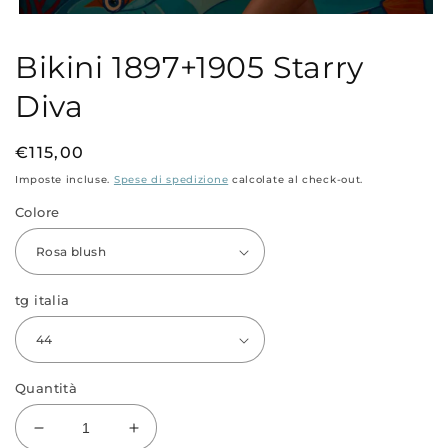
Apri
contenuti
multimediali
Bikini 1897+1905 Starry
1
in
Diva
finestra
modale
Prezzo
€115,00
di
Imposte incluse.
Spese di spedizione
calcolate al check-out.
listino
Colore
tg italia
Quantità
Diminuisci
Aumenta