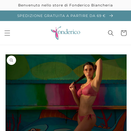
Vai
Benvenuto nello store di Fonderico Biancheria
direttamente
ai contenuti
SPEDIZIONE GRATUITA A PARTIRE DA 69 €
Carrell
Passa alle
informazioni
sul prodotto