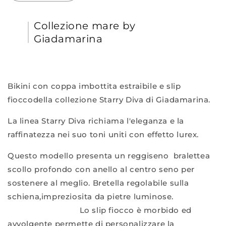
quantità
quantità
per
per
Collezione mare by
Bikini
Bikini
1897+1905
1897+1905
Giadamarina
Starry
Starry
Diva
Diva
Bikini con coppa imbottita estraibile e slip
fioccodella collezione Starry Diva di Giadamarina.
La linea Starry Diva richiama l'eleganza e la
raffinatezza nei suo toni uniti con effetto lurex.
Questo modello presenta un reggiseno bralettea
scollo profondo con anello al centro seno per
sostenere al meglio. Bretella regolabile sulla
schiena,impreziosita da pietre luminose.
Lo slip fiocco è morbido ed
avvolgente permette di personalizzare la