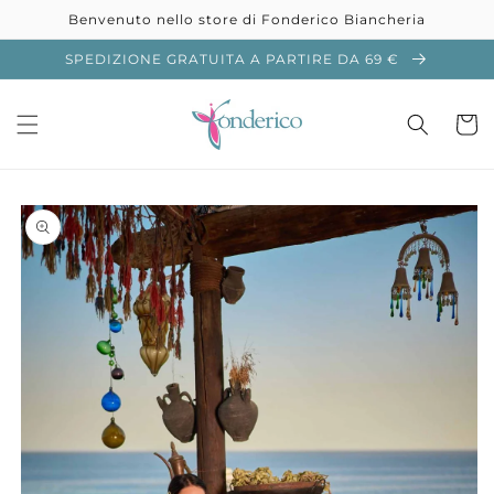
Vai
Benvenuto nello store di Fonderico Biancheria
direttamente
ai contenuti
SPEDIZIONE GRATUITA A PARTIRE DA 69 €
Carrell
Passa alle
informazioni
sul prodotto