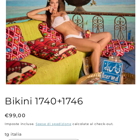
Apri
contenuti
multimediali
Bikini 1740+1746
1
in
finestra
modale
Prezzo
€99,00
di
Imposte incluse.
Spese di spedizione
calcolate al check-out.
listino
tg italia