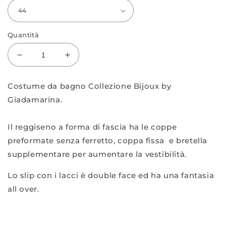
Quantità
Diminuisci
Aumenta
quantità
quantità
per
per
Costume da bagno Collezione Bijoux by
Bikini
Bikini
Giadamarina.
1740+1746
1740+1746
Il reggiseno a forma di fascia ha le coppe
preformate senza ferretto, coppa fissa e bretella
supplementare per aumentare la vestibilità.
Lo slip con i lacci è double face ed ha una fantasia
all over.