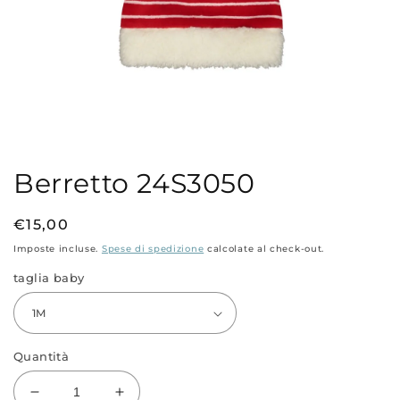
Apri
contenuti
multimediali
Berretto 24S3050
1
in
finestra
modale
Prezzo
€15,00
di
Imposte incluse.
Spese di spedizione
calcolate al check-out.
listino
taglia baby
Quantità
Diminuisci
Aumenta