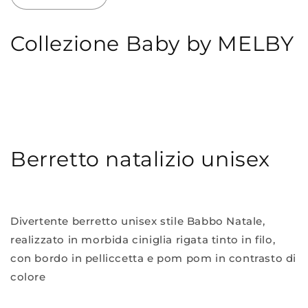
quantità
quantità
per
per
Collezione Baby by MELBY
Berretto
Berretto
24S3050
24S3050
Berretto natalizio unisex
Divertente berretto unisex stile Babbo Natale,
realizzato in morbida ciniglia rigata tinto in filo,
con bordo in pelliccetta e pom pom in contrasto di
colore