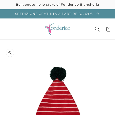
Vai
Benvenuto nello store di Fonderico Biancheria
direttamente
ai contenuti
SPEDIZIONE GRATUITA A PARTIRE DA 69 €
Carrell
Passa alle
informazioni
sul prodotto