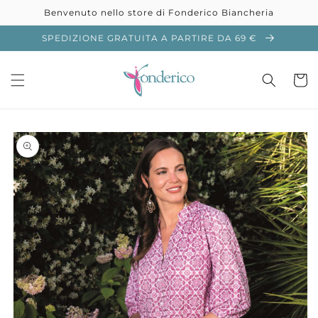
Vai
Benvenuto nello store di Fonderico Biancheria
direttamente
ai contenuti
SPEDIZIONE GRATUITA A PARTIRE DA 69 €
Carrell
Passa alle
informazioni
sul prodotto