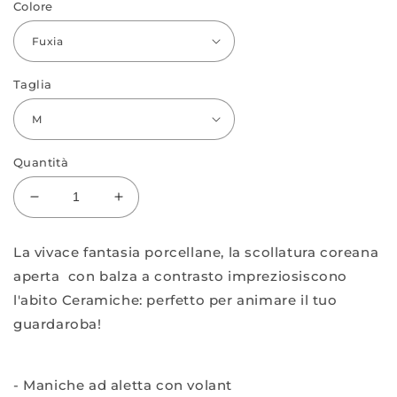
Colore
Taglia
Quantità
Diminuisci
Aumenta
quantità
quantità
per
per
La vivace fantasia porcellane, la scollatura coreana
Abito
Abito
aperta con balza a contrasto impreziosiscono
cotone
cotone
fantasia
fantasia
l'abito Ceramiche: perfetto per animare il tuo
Ceramiche
Ceramiche
guardaroba!
- Maniche ad aletta con volant