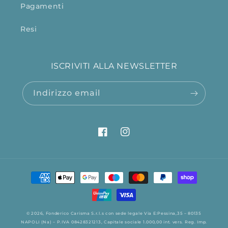
Pagamenti
Resi
ISCRIVITI ALLA NEWSLETTER
Indirizzo email
Facebook
Instagram
Metodi
di
pagamento
© 2026,
Fonderico
Carisma S.r.l.s con sede legale Via E:Pessina,35 – 80135
NAPOLI (Na) – P.IVA 08428321213, Capitale sociale 1.000,00 int. vers. Reg. Imp.