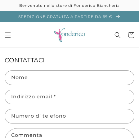
Vai
Benvenuto nello store di Fonderico Biancheria
direttamente
ai contenuti
SPEDIZIONE GRATUITA A PARTIRE DA 69 €
Carrell
CONTATTACI
Nome
Indirizzo email
*
Numero di telefono
Commenta